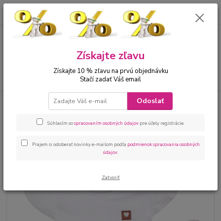
0
ks
00421 905 612848
za
0 €
Menu
Získajte zľavu
Získajte 10 % zľavu na prvú objednávku
Hľadať
Stačí zadať Váš email
Odoslať
Úvod
Bábätká
Kojenecké oblečenie sety
Kojenecké šaty bodysukňa a
mašľa biela
Súhlasím so
spracovaním osobných údajov
pre účely registrácie.
Kojenecké šaty bodysukňa a
mašľa biela
Prajem si odoberať novinky e-mailom podľa
podmienok spracovania osobných
údajov
.
Zatvoriť