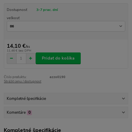
Dostupnosť
3-7 prac. dní
veľkosť
14,10 €
/
ks
11,46 €
bez DPH
Pridať do košíka
Číslo produktu:
azzo0190
Strážiť cenu / dostupnosť
Kompletné špecifikácie
Komentáre
0
Kompletné špecifikácie