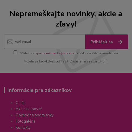
Nepremeškajte novinky, akcie a
zľavy!
Prihlásiť sa
Súhlasím so
spracovaním osobných údajov
za účelom zasielania newslettera.
Môžete sa kedykoľvek odhlásiť. Zasielame raz za 14 dní.
Informácie pre zákazníkov
O nás
Ako nakupovať
Obchodné podmienky
Fotogaléria
Kontakty