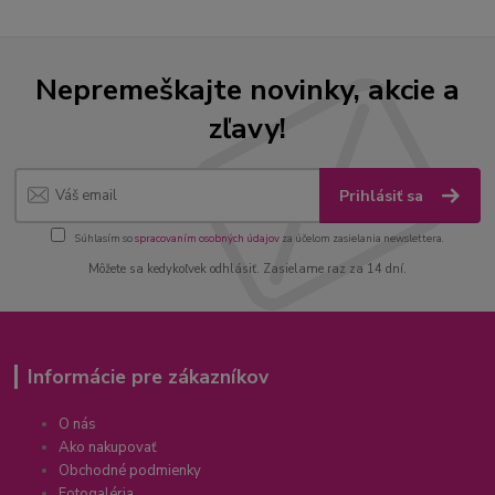
Nepremeškajte novinky, akcie a
zľavy!
Prihlásiť sa
Súhlasím so
spracovaním osobných údajov
za účelom zasielania newslettera.
Môžete sa kedykoľvek odhlásiť. Zasielame raz za 14 dní.
Informácie pre zákazníkov
O nás
Ako nakupovať
Obchodné podmienky
Fotogaléria