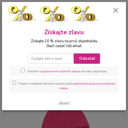
0
ks
00421 905 612848
za
0 €
Menu
Získajte zľavu
Získajte 10 % zľavu na prvú objednávku
Hľadať
Stačí zadať Váš email
Odoslať
Úvod
Bábätká
Kojenecké kombinézy
Kojenecký overal - kombinéza
amarant
Súhlasím so
spracovaním osobných údajov
pre účely registrácie.
Kojenecký overal - kombinéza
amarant
Prajem si odoberať novinky e-mailom podľa
podmienok spracovania osobných
údajov
.
Zatvoriť