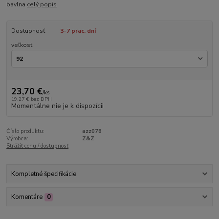
bavlna
celý popis
Dostupnosť
3-7 prac. dní
veľkosť
23,70 €
/
ks
19,27 €
bez DPH
Momentálne nie je k dispozícii
Číslo produktu:
azz078
Výrobca:
Z&Z
Strážiť cenu / dostupnosť
Kompletné špecifikácie
Komentáre
0