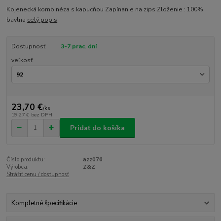
Kojenecká kombinéza s kapucňou Zapínanie na zips Zloženie : 100%
bavlna
celý popis
Dostupnosť
3-7 prac. dní
veľkosť
23,70 €
/
ks
19,27 €
bez DPH
Pridať do košíka
Číslo produktu:
azz076
Výrobca:
Z&Z
Strážiť cenu / dostupnosť
Kompletné špecifikácie