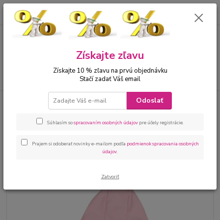
0
ks
00421 905 612848
za
0 €
Menu
Získajte zľavu
Získajte 10 % zľavu na prvú objednávku
Hľadať
Stačí zadať Váš email
Odoslať
Úvod
Bábätká
Kojenecké kombinézy
Kojenecký overal - kombinéza
ružová
Súhlasím so
spracovaním osobných údajov
pre účely registrácie.
Kojenecký overal - kombinéza
ružová
Prajem si odoberať novinky e-mailom podľa
podmienok spracovania osobných
údajov
.
Zatvoriť