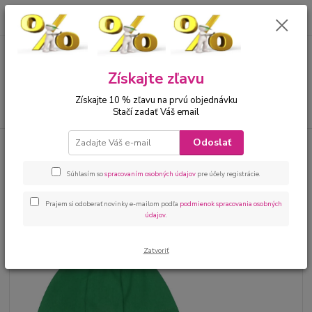
0
ks
00421 905 612848
za
0 €
Menu
Získajte zľavu
Získajte 10 % zľavu na prvú objednávku
Hľadať
Stačí zadať Váš email
Odoslať
Úvod
Bábätká
Kojenecké kombinézy
Kojenecký overal - kombinéza
zelená
Súhlasím so
spracovaním osobných údajov
pre účely registrácie.
Kojenecký overal - kombinéza
zelená
Prajem si odoberať novinky e-mailom podľa
podmienok spracovania osobných
údajov
.
Zatvoriť