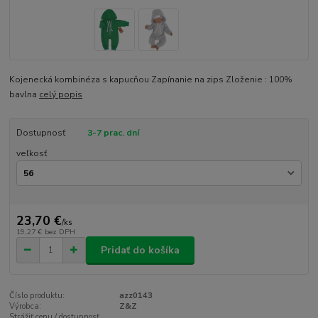
Kojenecká kombinéza s kapucňou Zapínanie na zips Zloženie : 100%
bavlna
celý popis
Dostupnosť
3-7 prac. dní
veľkosť
23,70 €
/
ks
19,27 €
bez DPH
Pridať do košíka
Číslo produktu:
azz0143
Výrobca:
Z&Z
Strážiť cenu / dostupnosť