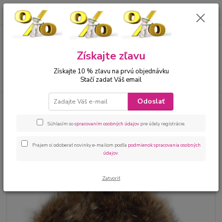
0
ks
00421 905 612848
za
0 €
Menu
Získajte zľavu
Získajte 10 % zľavu na prvú objednávku
Hľadať
Stačí zadať Váš email
Odoslať
Úvod
Bábätká
Kojenecké kombinézy
Luxusná kojenecká kombinéza
pletená čierna s kožušinkou
Súhlasím so
spracovaním osobných údajov
pre účely registrácie.
Luxusná kojenecká kombinéza
pletená čierna s kožušinkou
Prajem si odoberať novinky e-mailom podľa
podmienok spracovania osobných
údajov
.
Zatvoriť