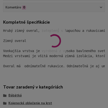
Komentáre
0
Kompletné špecifikácie
Hrubý zimný overal, zateplený s kapucňou a rukavicami.

Zimný overal

Vonkajšia vrstva je vyrobená z vysoko bavlneného svetr
Medzi vrstvami je všitá moderná zimná izolácia, ktorá p
Overal má  odnímateľné rukavice. Odnímateľná je aj ume
Tovar zaradený v kategóriách
Bábätká
Kojenecké oblečenie na krst