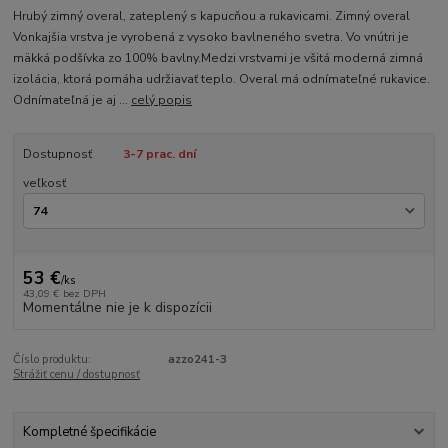
Hrubý zimný overal, zateplený s kapucňou a rukavicami. Zimný overal
Vonkajšia vrstva je vyrobená z vysoko bavlneného svetra. Vo vnútri je
mäkká podšívka zo 100% bavlny.Medzi vrstvami je všitá moderná zimná
izolácia, ktorá pomáha udržiavať teplo. Overal má odnímateľné rukavice.
Odnímateľná je aj ...
celý popis
Dostupnosť
3-7 prac. dní
veľkosť
53 €
/
ks
43,09 €
bez DPH
Momentálne nie je k dispozícii
Číslo produktu:
azzo241-3
Strážiť cenu / dostupnosť
Kompletné špecifikácie