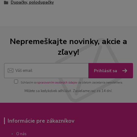
Dupačky, polodupačky
Nepremeškajte novinky, akcie a
zľavy!
Prihlásiť sa
Súhlasím so
spracovaním osobných údajov
za účelom zasielania newslettera.
Môžete sa kedykoľvek odhlásiť. Zasielame raz za 14 dní.
Informácie pre zákazníkov
O nás