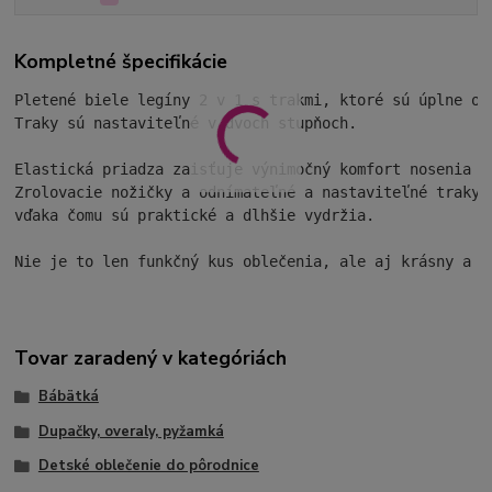
Kompletné špecifikácie
Pletené biele legíny 2 v 1 s trakmi, ktoré sú úplne od
Traky sú nastaviteľné v dvoch stupňoch.

Elastická priadza zaisťuje výnimočný komfort nosenia a
Zrolovacie nožičky a odnímateľné a nastaviteľné traky 
vďaka čomu sú praktické a dlhšie vydržia.

Tovar zaradený v kategóriách
Bábätká
Dupačky, overaly, pyžamká
Detské oblečenie do pôrodnice