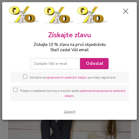
0
ks
00421 905 612848
za
0 €
Menu
Získajte zľavu
Získajte 10 % zľavu na prvú objednávku
Hľadať
Stačí zadať Váš email
Odoslať
Úvod
Bábätká
Dupačky, overaly, pyžamká
Nohavice s trakmi pre
bábätko čierna
Súhlasím so
spracovaním osobných údajov
pre účely registrácie.
Nohavice s trakmi pre bábätko
čierna
Prajem si odoberať novinky e-mailom podľa
podmienok spracovania osobných
údajov
.
Zatvoriť