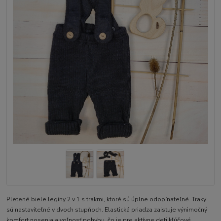
Pletené biele legíny 2 v 1 s trakmi, ktoré sú úplne odopínateľné. Traky
sú nastaviteľné v dvoch stupňoch. Elastická priadza zaisťuje výnimočný
komfort nosenia a voľnosť pohybu, čo je pre aktívne deti kľúčové.