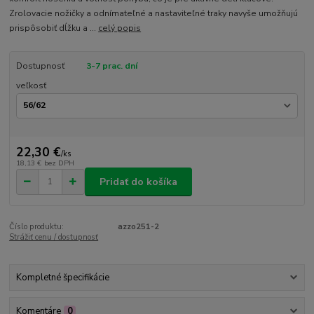
Zrolovacie nožičky a odnímateľné a nastaviteľné traky navyše umožňujú
prispôsobiť dĺžku a ...
celý popis
Dostupnosť
3-7 prac. dní
veľkosť
22,30 €
/
ks
18,13 €
bez DPH
Pridať do košíka
Číslo produktu:
azzo251-2
Strážiť cenu / dostupnosť
Kompletné špecifikácie
Komentáre
0