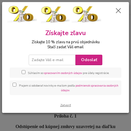
0
ks
00421 905 612848
za
0 €
Menu
Získajte zľavu
Získajte 10 % zľavu na prvú objednávku
Hľadať
Stačí zadať Váš email
Odoslať
Úvod
Odstúpenie od zmluvy uzatvorenej na diaľku
Odstúpenie od zmluvy
Súhlasím so
spracovaním osobných údajov
pre účely registrácie.
uzatvorenej na diaľku
Prajem si odoberať novinky e-mailom podľa
podmienok spracovania osobných
údajov
.
Zatvoriť
Príloha č. 1
Odstúpenie od kúpnej zmluvy uzavretej na diaľku