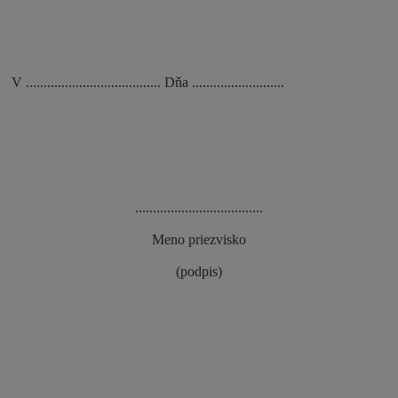
V ...................................... Dňa ..........................
....................................
Meno priezvisko
(podpis)