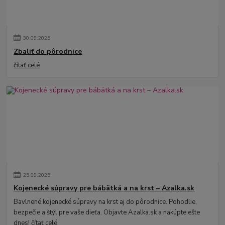
30
.
09
.
2025
Zbaliť do pôrodnice
čítať celé
25
.
09
.
2025
Kojenecké súpravy pre bábätká a na krst – Azalka.sk
Bavlnené kojenecké súpravy na krst aj do pôrodnice. Pohodlie,
bezpečie a štýl pre vaše dieťa. Objavte Azalka.sk a nakúpte ešte
dnes!
čítať celé