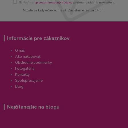
Súhlasím so
spracovaním osobných údajov
za účelom zasielania newslettera.
Môžete sa kedykoľvek odhlásiť. Zasielame raz za 14 dní.
Informácie pre zákazníkov
O nás
Ako nakupovať
Obchodné podmienky
Fotogaléria
Kontakty
Spolupracujeme
Blog
Najčítanejšie na blogu