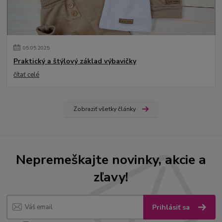
05
.
05
.
2025
Praktický a štýlový základ výbavičky
čítať celé
Zobraziť všetky články
Nepremeškajte novinky, akcie a
zľavy!
Prihlásiť sa