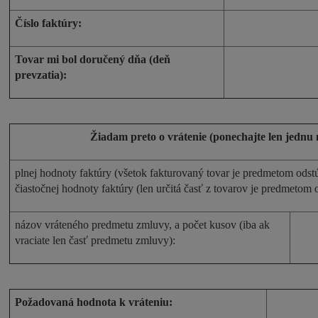
Číslo faktúry:
Tovar mi bol doručený dňa (deň
prevzatia):
Žiadam preto o vrátenie (ponechajte len jednu
plnej hodnoty faktúry (všetok fakturovaný tovar je predmetom ods
čiastočnej hodnoty faktúry (len určitá časť z tovarov je predmetom
názov vráteného predmetu zmluvy, a počet kusov (iba ak
vraciate len časť predmetu zmluvy):
Požadovaná hodnota k vráteniu: