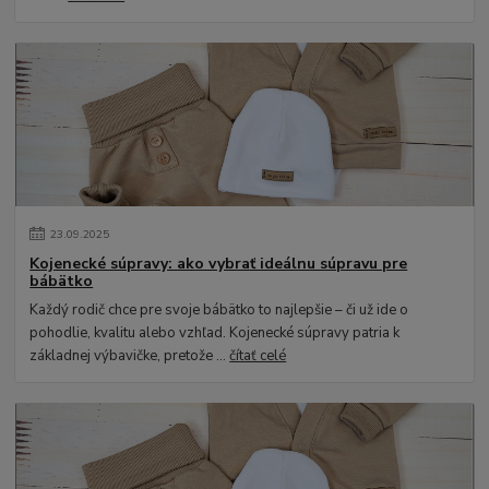
23
.
09
.
2025
Kojenecké súpravy: ako vybrať ideálnu súpravu pre
bábätko
Každý rodič chce pre svoje bábätko to najlepšie – či už ide o
pohodlie, kvalitu alebo vzhľad. Kojenecké súpravy patria k
základnej výbavičke, pretože ...
čítať celé