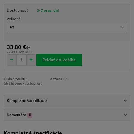
Dostupnosť
3-7 prac. dní
veľkosť
33,80 €
/
ks
27,48 €
bez DPH
Pridať do košíka
Číslo produktu:
azzo231-1
Strážiť cenu / dostupnosť
Kompletné špecifikácie
Komentáre
0
Kompletné špecifikácie