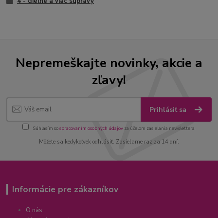
4 - dielne a viac súpravy
Nepremeškajte novinky, akcie a
zľavy!
Prihlásiť sa
Súhlasím so
spracovaním osobných údajov
za účelom zasielania newslettera.
Môžete sa kedykoľvek odhlásiť. Zasielame raz za 14 dní.
Informácie pre zákazníkov
O nás