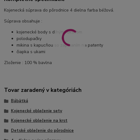
Kojenecká súprava do pôrodnice 4 dielna farba béžová.
Súprava obsahuje :
kojenecké body s dlhým rukávom
polodupačky
mikina s kapucňou so zapínaním na patenty
čiapka s ukami
Zloženie : 100 % bavlna
Tovar zaradený v kategóriách
Bábätká
Kojenecké oblečenie sety
Kojenecké oblečenie na krst
Detské oblečenie do pôrodnice