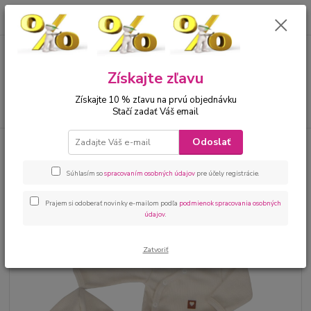
0
ks
00421 905 612848
za
0 €
Menu
Získajte zľavu
Získajte 10 % zľavu na prvú objednávku
Hľadať
Stačí zadať Váš email
Odoslať
Úvod
Bábätká
Detské oblečenie do pôrodnice
Súprava do pôrodnice 4
dielna béžová
Súhlasím so
spracovaním osobných údajov
pre účely registrácie.
Súprava do pôrodnice 4 dielna
béžová
Prajem si odoberať novinky e-mailom podľa
podmienok spracovania osobných
údajov
.
Zatvoriť