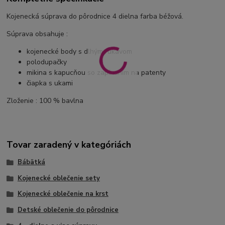
Kojenecká súprava do pôrodnice 4 dielna farba béžová.
Súprava obsahuje :
kojenecké body s dlhým rukávom
polodupačky
mikina s kapucňou so zapínaním na patenty
čiapka s ukami
Zloženie : 100 % bavlna
Tovar zaradený v kategóriách
Bábätká
Kojenecké oblečenie sety
Kojenecké oblečenie na krst
Detské oblečenie do pôrodnice