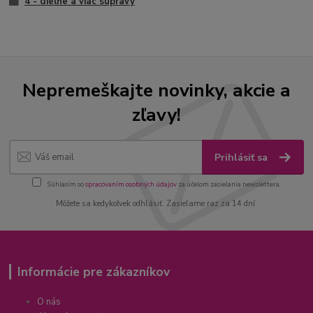
4 - dielne a viac súpravy
Nepremeškajte novinky, akcie a
zľavy!
Prihlásiť sa
Súhlasím so
spracovaním osobných údajov
za účelom zasielania newslettera.
Môžete sa kedykoľvek odhlásiť. Zasielame raz za 14 dní.
Informácie pre zákazníkov
O nás