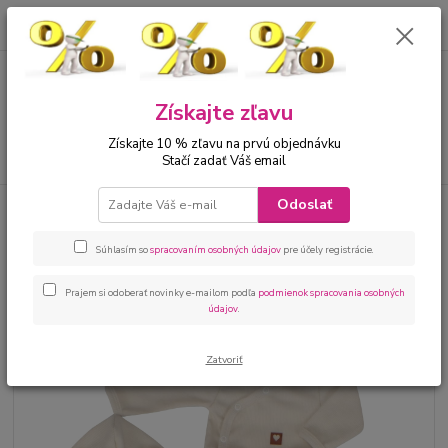
0
ks
00421 905 612848
za
0 €
Menu
Získajte zľavu
Získajte 10 % zľavu na prvú objednávku
Hľadať
Stačí zadať Váš email
Odoslať
Úvod
Bábätká
Detské oblečenie do pôrodnice
Súprava do pôrodnice 4
dielna béžová
Súhlasím so
spracovaním osobných údajov
pre účely registrácie.
Súprava do pôrodnice 4 dielna
béžová
Prajem si odoberať novinky e-mailom podľa
podmienok spracovania osobných
údajov
.
Zatvoriť