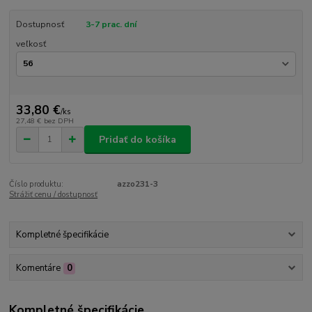
Dostupnosť
3-7 prac. dní
veľkosť
33,80 €
/
ks
27,48 €
bez DPH
Pridať do košíka
Číslo produktu:
azzo231-3
Strážiť cenu / dostupnosť
Kompletné špecifikácie
Komentáre
0
Kompletné špecifikácie