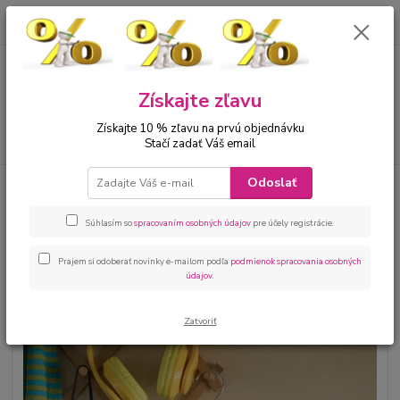
0
ks
00421 905 612848
za
0 €
Menu
Získajte zľavu
Získajte 10 % zľavu na prvú objednávku
Hľadať
Stačí zadať Váš email
Odoslať
Úvod
Dievčatá 2 - 16
Tričká
Tričko pre deti s motívom čierne
Tričko pre deti s motívom čierne
Súhlasím so
spracovaním osobných údajov
pre účely registrácie.
Prajem si odoberať novinky e-mailom podľa
podmienok spracovania osobných
údajov
.
Zatvoriť