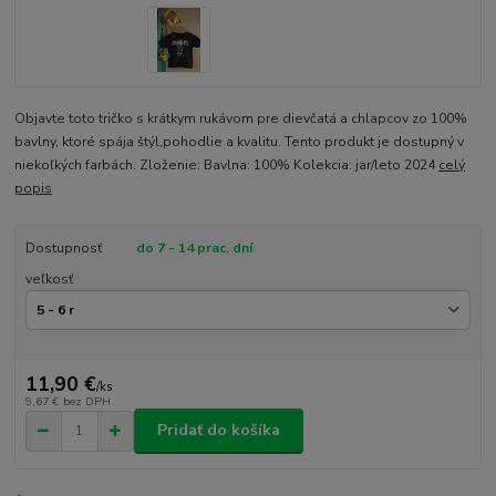
Objavte toto tričko s krátkym rukávom pre dievčatá a chlapcov zo 100%
bavlny, ktoré spája štýl,pohodlie a kvalitu. Tento produkt je dostupný v
niekoľkých farbách. Zloženie: Bavlna: 100% Kolekcia: jar/leto 2024
celý
popis
Dostupnosť
do 7 - 14 prac. dní
veľkosť
11,90 €
/
ks
9,67 €
bez DPH
Pridať do košíka