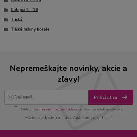
Dievčatá 2 - 16
Chlapci 2 - 16
Tričká
Tričká mikiny košele
Nepremeškajte novinky, akcie a
zľavy!
Prihlásiť sa
Súhlasím so
spracovaním osobných údajov
za účelom zasielania newslettera.
Môžete sa kedykoľvek odhlásiť. Zasielame raz za 14 dní.