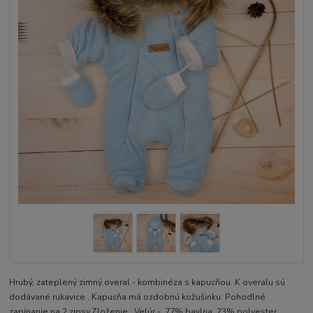
Hrubý, zateplený zimný overal - kombinéza s kapucňou. K overalu sú
dodávané rukavice . Kapucňa má ozdobnú kožušinku. Pohodlné
zapínanie na 2 zipsy.Zloženie : Velúr - 77% bavlna 23% polyester