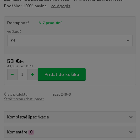
Podšívka : 100% bavlna
celý popis
Dostupnosť
3-7 prac. dní
veľkosť
53 €
/
ks
43,09 €
bez DPH
Pridať do košíka
Číslo produktu:
azzo249-3
Strážiť cenu / dostupnosť
Kompletné špecifikácie
Komentáre
0