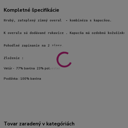
Kompletné špecifikácie
Hrubý, zateplený zimný overal  - kombinéza s kapucňou.

K overalu sú dodávané rukavice . Kapucňa má ozdobnú kožušinku.

Pohodlné zapínanie na 2 zipsy.
Zloženie :
Velúr - 77% bavlna 23% polyester
Podšívka : 100% bavlna
Tovar zaradený v kategóriách