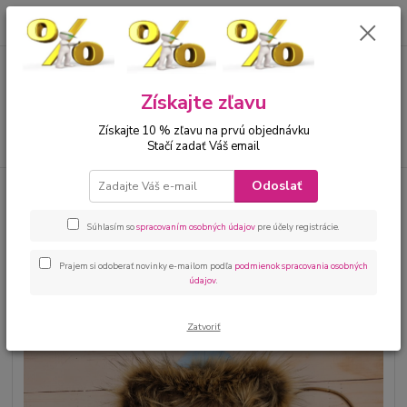
0
ks
00421 905 612848
za
0 €
Menu
Získajte zľavu
Získajte 10 % zľavu na prvú objednávku
Hľadať
Stačí zadať Váš email
Odoslať
Úvod
Bábätká
Kojenecké kombinézy
Zimná kojenecká kombinéza
modrá kožušinka
Súhlasím so
spracovaním osobných údajov
pre účely registrácie.
Zimná kojenecká kombinéza
modrá kožušinka
Prajem si odoberať novinky e-mailom podľa
podmienok spracovania osobných
údajov
.
Zatvoriť